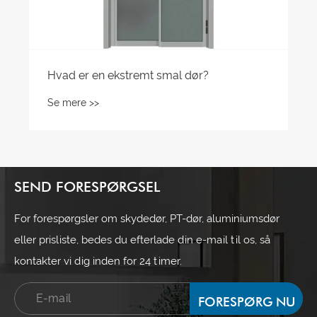
Hvad er en ekstremt smal dør?
Se mere >>
SEND FORESPØRGSEL
For forespørgsler om skydedør, PT-dør, aluminiumsdør
eller prisliste, bedes du efterlade din e-mail til os, så
kontakter vi dig inden for 24 timer.
FORESPØRG NU