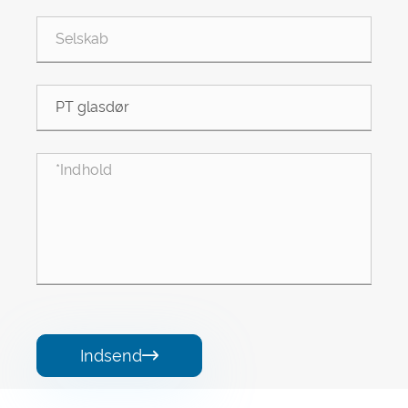
Indsend
